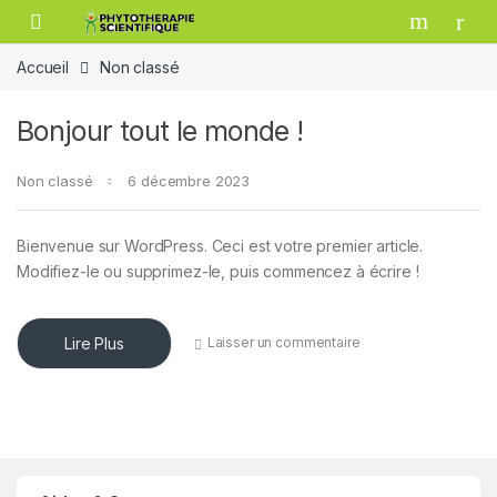
Passer à la navigation
Aller au contenu
Accueil
Non classé
Bonjour tout le monde !
Non classé
6 décembre 2023
Bienvenue sur WordPress. Ceci est votre premier article.
Modifiez-le ou supprimez-le, puis commencez à écrire !
Lire Plus
Laisser un commentaire