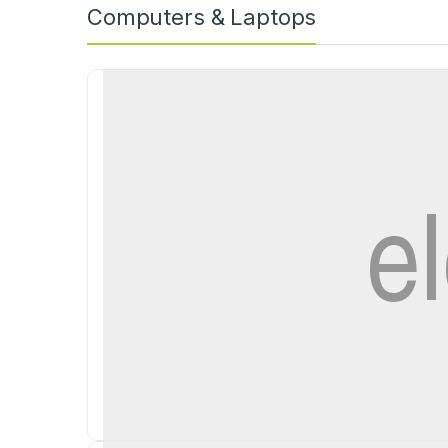
Computers & Laptops
t
s