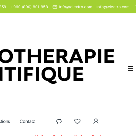
858
+060 (800) 801-858
info@electro.com
info@electro.com
stions
Contact