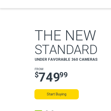
T
H
E
N
E
W
S
T
A
N
D
A
R
D
U
N
D
E
R
F
A
V
O
R
A
B
L
E
3
6
0
C
A
M
E
R
A
S
F
R
O
M
7
4
9
$
9
9
Start Buying