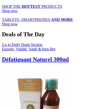
SHOP THE
HOTTEST
PRODUCTS
Shop now
TABLETS, SMARTPHONES
AND MORE
Shop now
Deals of The Day
Go to Daily Deals Section
Energie, Vitalité
,
Santé & bien-être
Défatiguant Naturel 300ml