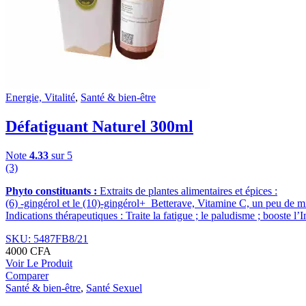
Energie, Vitalité
,
Santé & bien-être
Défatiguant Naturel 300ml
Note
4.33
sur 5
(3)
Phyto constituants :
Extraits de plantes alimentaires et épices :
(6) -gingérol et le (10)-gingérol+ Betterave, Vitamine C, un peu de mi
Indications thérapeutiques : Traite la fatigue ; le paludisme ; booste l
SKU: 5487FB8/21
4000
CFA
Voir Le Produit
Comparer
Santé & bien-être
,
Santé Sexuel