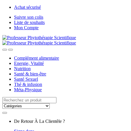
Passer
Aller
Achat sécurisé
à
au
Suivre son colis
la
contenu
Liste de souhaits
navigation
Mon Compte
Complément alimentaire
Energie, Vitalité
Nutrition
Santé & bien-être
Santé Sexuel
Thé & infusion
Méta-Physique
Recherche
pour:
De Retour À La Clientèle ?